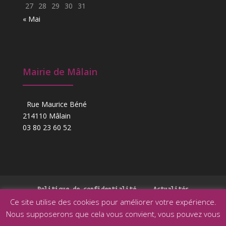
27
28
29
30
31
« Mai
Mairie de Mâlain
Rue Maurice Béné
214110 Mâlain
03 80 23 60 52
Politique de confidentialité
Actualités
Ce site utilise des cookies pour améliorer votre expérience.
Nous supposerons que cela vous convient, vous pouvez vous