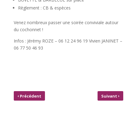
Règlement : CB & espèces
Venez nombreux passer une soirée conviviale autour
du cochonnet !
Infos : Jérémy ROZE – 06 12 24 96 19 Vivien JANINET –
06 77 50 46 93
‹
›
Précédent
Suivant
RÉGLEMENTATION SPÉCIALE
AVIS DE CONSTAT
POUR LA FOIRE DES SORCIÈRES
D’ABANDON DE
2025 À MÂLAIN
CONCESSIONS