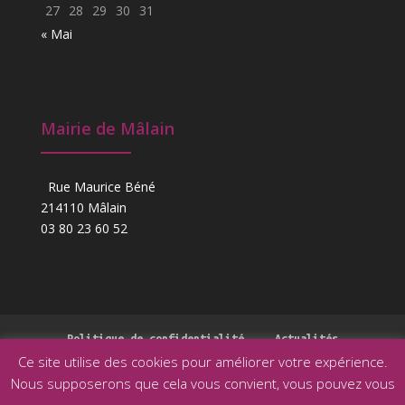
27
28
29
30
31
« Mai
Mairie de Mâlain
Rue Maurice Béné
214110 Mâlain
03 80 23 60 52
Politique de confidentialité
Actualités
Ce site utilise des cookies pour améliorer votre expérience.
Nous supposerons que cela vous convient, vous pouvez vous