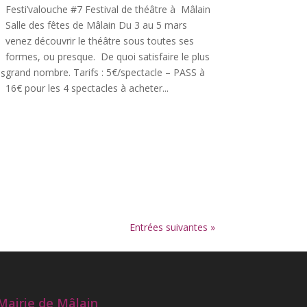
Festi’valouche #7 Festival de théâtre à Mâlain
Salle des fêtes de Mâlain Du 3 au 5 mars
|
venez découvrir le théâtre sous toutes ses
formes, ou presque. De quoi satisfaire le plus
grand nombre. Tarifs : 5€/spectacle – PASS à
és
16€ pour les 4 spectacles à acheter...
Entrées suivantes »
Mairie de Mâlain