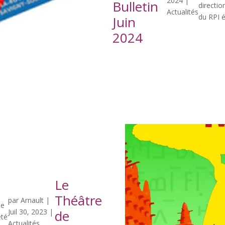
2024
|
Bulletin
directi
Actualités
du RPI é
Juin
2024
Le
Théâtre
par
Arnault
|
de
Juil 30, 2023
|
de
été
Actualités
,