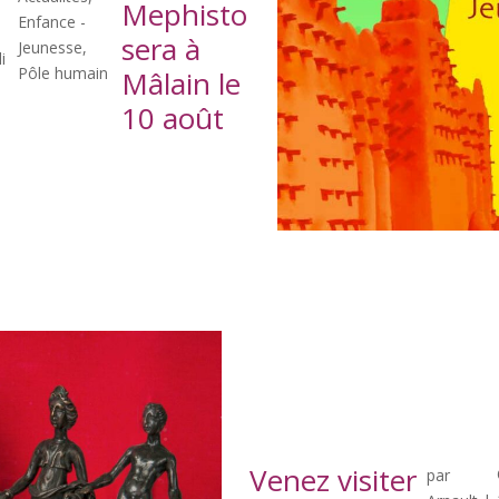
Mephisto
Enfance -
sera à
Jeunesse
,
i
Pôle humain
Mâlain le
10 août
Venez visiter
par