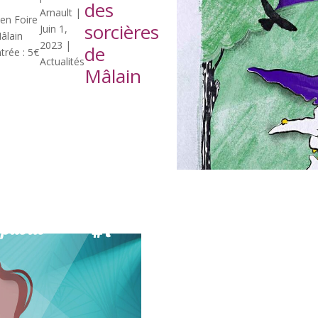
des
Arnault
|
 en Foire
sorcières
Juin 1,
 Mâlain
2023
|
de
rée : 5€
Actualités
Mâlain