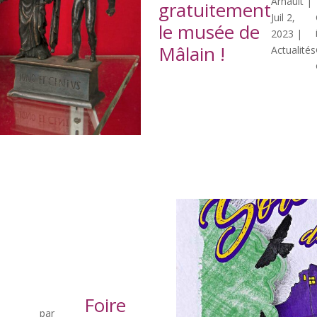
Arnault
|
gratuitement
Juil 2,
le musée de
2023
|
Mâlain !
Actualités
Foire
par