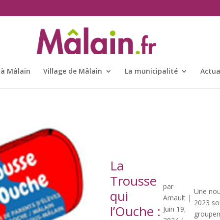
 à Mâlain
Village de Mâlain
La municipalité
Actua
La
Trousse
par
Une nou
qui
Arnault
|
2023 sou
l’Ouche :
Juin 19,
groupem