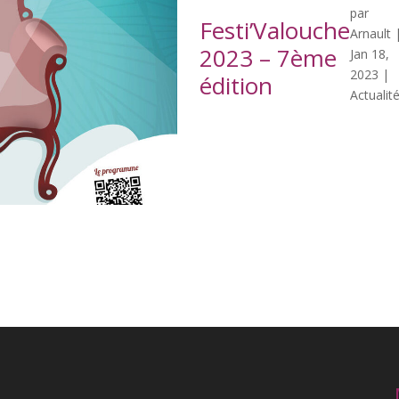
par
Festi’Valouche
Arnault
2023 – 7ème
Jan 18,
2023
|
édition
Actualit