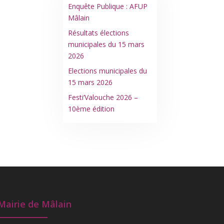
Enquête Publique : AFUP
Mâlain
Résultats élections
municipales du 15 mars
2026
Elections municipales du
15 mars 2026
Festi’Valouche 2026 –
10ème édition
Mairie de Mâlain