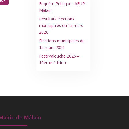
›
nt
Enquête Publique : AFUP
Mâlain
ÂLAIN
Résultats élections
municipales du 15 mars
2026
Elections municipales du
15 mars 2026
Festi’Valouche 2026 –
10ème édition
Mairie de Mâlain