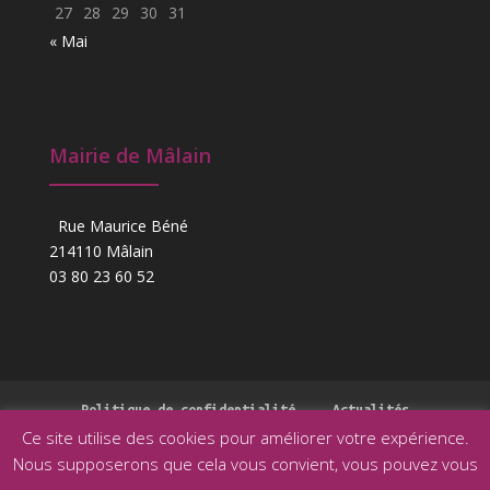
27
28
29
30
31
« Mai
Mairie de Mâlain
Rue Maurice Béné
214110 Mâlain
03 80 23 60 52
Politique de confidentialité
Actualités
Ce site utilise des cookies pour améliorer votre expérience.
Nous supposerons que cela vous convient, vous pouvez vous