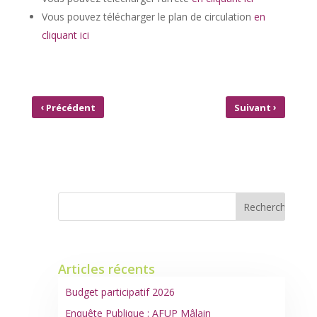
Vous pouvez télécharger le plan de circulation
en
cliquant ici
‹
›
Précédent
Suivant
INITIATION AUX CHANTS
INVENTAIRE DE LA
D’OISEAUX À MÂLAIN
BIODIVERSITÉ COMMUNALE
Articles récents
Budget participatif 2026
Enquête Publique : AFUP Mâlain