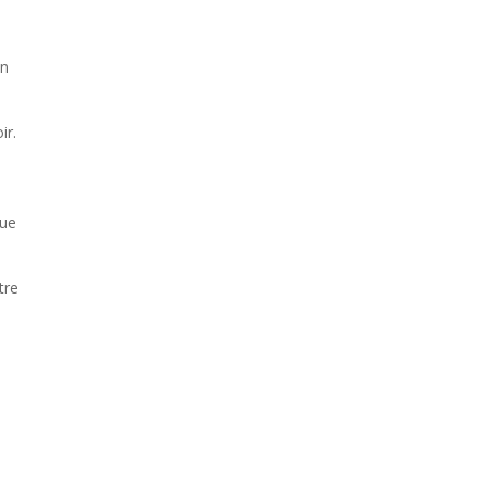
un
ir.
que
tre