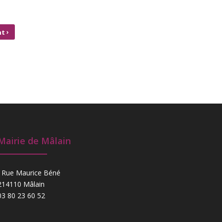
›
nt
TURE
RANT
Mairie de Mâlain
Rue Maurice Béné
214110 Mâlain
03 80 23 60 52