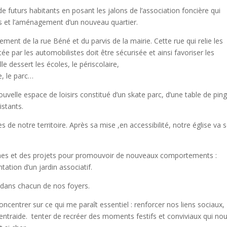
de futurs habitants en posant les jalons de l’association foncière qui
ns et l’aménagement d’un nouveau quartier.
ement de la rue Béné et du parvis de la mairie. Cette rue qui relie les
tée par les automobilistes doit être sécurisée et ainsi favoriser les
lle dessert les écoles, le périscolaire,
ue, le parc…
ouvelle espace de loisirs constitué d’un skate parc, d’une table de pin
stants.
s de notre territoire. Après sa mise ,en accessibilité, notre église va 
oyennes et des projets pour promouvoir de nouveaux comportements :
tation d’un jardin associatif.
e dans chacun de nos foyers.
 concentrer sur ce qui me paraît essentiel : renforcer nos liens sociaux,
entraide.
tenter de recréer des moments festifs et conviviaux qui no