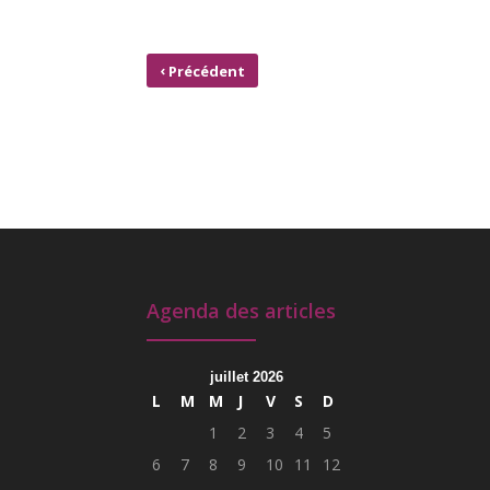
‹
Précédent
LA CCOM RECRUTE UN DIRECTEUR EN ACCUEIL DE
COORDINATEUR JEUNESSE
Agenda des articles
juillet 2026
L
M
M
J
V
S
D
1
2
3
4
5
6
7
8
9
10
11
12