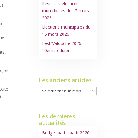
Résultats élections
ous
municipales du 15 mars
2026
ux
Elections municipales du
15 mars 2026
aux
Festi’Valouche 2026 –
10ème édition
nts,
e, et
Les anciens articles
coute
Les
s
anciens
articles
Les dernieres
actualités
Budget participatif 2026