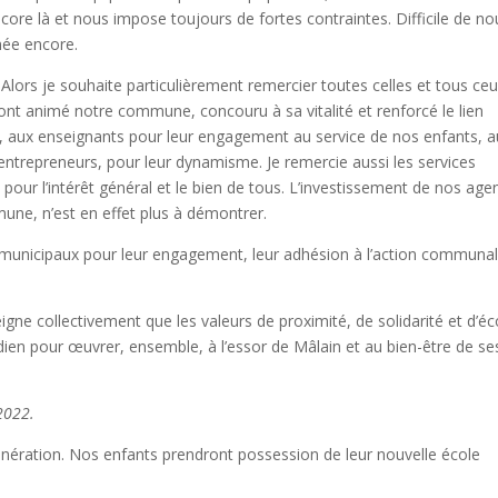
 encore là et nous impose toujours de fortes contraintes. Difficile de n
née encore.
lors je souhaite particulièrement remercier toutes celles et tous ce
s, ont animé notre commune, concouru à sa vitalité et renforcé le lien
on, aux enseignants pour leur engagement au service de nos enfants, 
entrepreneurs, pour leur dynamisme. Je remercie aussi les services
pour l’intérêt général et le bien de tous. L’investissement de nos age
ne, n’est en effet plus à démontrer.
 municipaux pour leur engagement, leur adhésion à l’action communal
igne collectivement que les valeurs de proximité, de solidarité et d’é
idien pour œuvrer, ensemble, à l’essor de Mâlain et au bien-être de se
 2022.
nération. Nos enfants prendront possession de leur nouvelle école