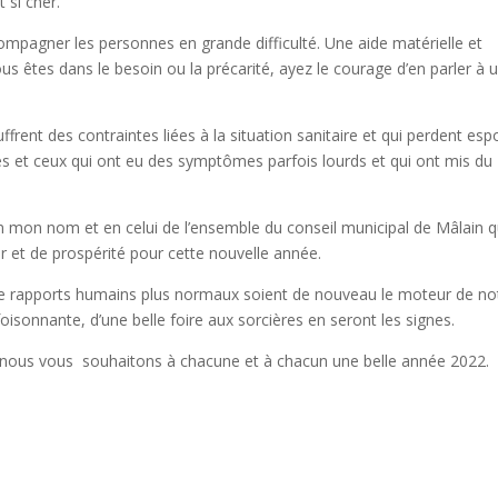
 si cher.
agner les personnes en grande difficulté. Une aide matérielle et
us êtes dans le besoin ou la précarité, ayez le courage d’en parler à 
ffrent des contraintes liées à la situation sanitaire et qui perdent espo
es et ceux qui ont eu des symptômes parfois lourds et qui ont mis du
en mon nom et en celui de l’ensemble du conseil municipal de Mâlain 
 et de prospérité pour cette nouvelle année.
e de rapports humains plus normaux soient de nouveau le moteur de no
foisonnante, d’une belle foire aux sorcières en seront les signes.
 nous vous
souhaitons à chacune et à chacun une belle année 2022.