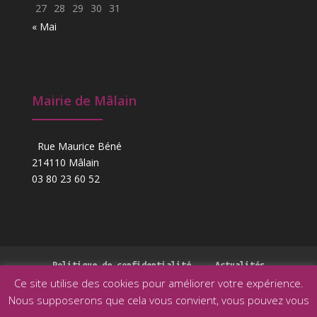
27
28
29
30
31
« Mai
Mairie de Mâlain
Rue Maurice Béné
214110 Mâlain
03 80 23 60 52
Politique de confidentialité
Actualités
Ce site utilise des cookies pour améliorer votre expérience.
Nous supposerons que cela vous convient, vous pouvez vous