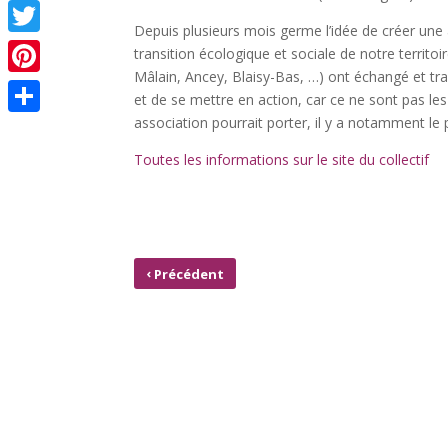
Facebook
Depuis plusieurs mois germe l’idée de créer une 
Twitter
transition écologique et sociale de notre territo
Mâlain, Ancey, Blaisy-Bas, …) ont échangé et trav
Pinterest
et de se mettre en action, car ce ne sont pas l
association pourrait porter, il y a notamment le 
Partager
Toutes les informations sur le site du collectif
‹
Précédent
PROJECTION DÉBAT