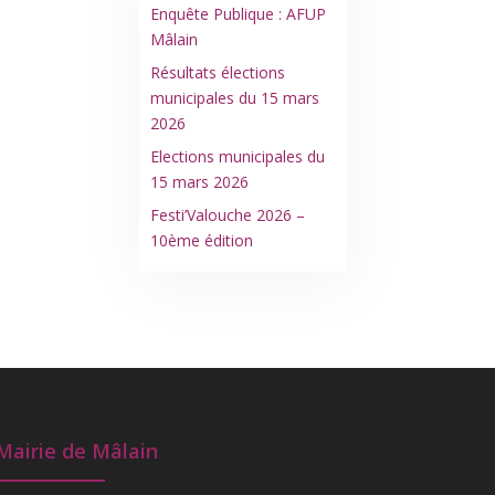
Enquête Publique : AFUP
Mâlain
Résultats élections
municipales du 15 mars
2026
Elections municipales du
15 mars 2026
Festi’Valouche 2026 –
10ème édition
Mairie de Mâlain