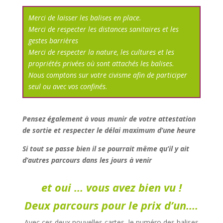
Merci de laisser les balises en place.
Merci de respecter les distances sanitaires et
les
gestes barrières
Merci de respecter la nature, les cultures et les
propriétés privées où sont attachés les balises.
Nous comptons sur votre civisme afin de participer
seul ou avec vos confinés.
Pensez également à vous munir de votre attestation
de sortie et respecter le délai maximum d’une heure
Si tout se passe bien il se pourrait même qu’il y ait
d’autres parcours dans les jours à venir
et oui … vous avez bien vu !
Deux parcours pour le prix d’un….
Avec ces deux nouvelles cartes, le numéro des balises