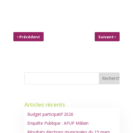
‹
›
Précédent
Suivant
DÉCOUVERTE EN TEMPS
UN PEU D’EXERCICE : COURSE
DE CONFINEMENT #4
D’ORIENTATION PARCOURS #5
Articles récents
Budget participatif 2026
Enquête Publique : AFUP Mâlain
Résultats élections municipales du 15 mars