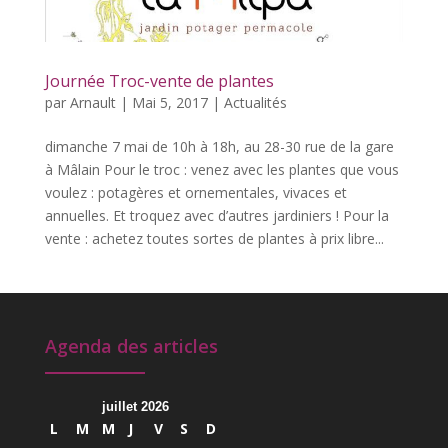
Journée Troc-vente de plantes
par
Arnault
|
Mai 5, 2017
|
Actualités
dimanche 7 mai de 10h à 18h, au 28-30 rue de la gare
à Mâlain​ Pour le troc : venez avec les plantes que vous
voulez : potagères et ornementales, vivaces et
annuelles. Et troquez avec d’autres jardiniers ! Pour la
vente : achetez toutes sortes de plantes à prix libre...
Agenda des articles
juillet 2026
L
M
M
J
V
S
D