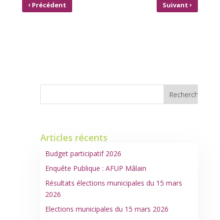
‹
›
Précédent
Suivant
TRANSPORTS
RÉSULTATS À MÂLAIN DU
SCOLAIRES :
SECOND TOUR DES ÉLECTIONS
OUVERTURE DES
RÉGIONALES ET
INSCRIPTIONS
DÉPARTEMENTALES 2021
2021/2022
Articles récents
Budget participatif 2026
Enquête Publique : AFUP Mâlain
Résultats élections municipales du 15 mars
2026
Elections municipales du 15 mars 2026