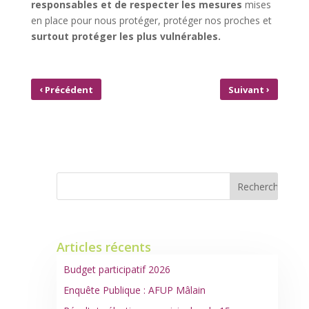
responsables et de respecter les mesures
mises
en place pour nous protéger, protéger nos proches et
surtout protéger les plus vulnérables.
‹
›
Précédent
Suivant
OUVERTURE DE LA
BIBLIOTHÈQUE DE MÂLAIN : CLIQUEZ
MAIRIE
ET RÉSERVEZ !!
Articles récents
Budget participatif 2026
Enquête Publique : AFUP Mâlain