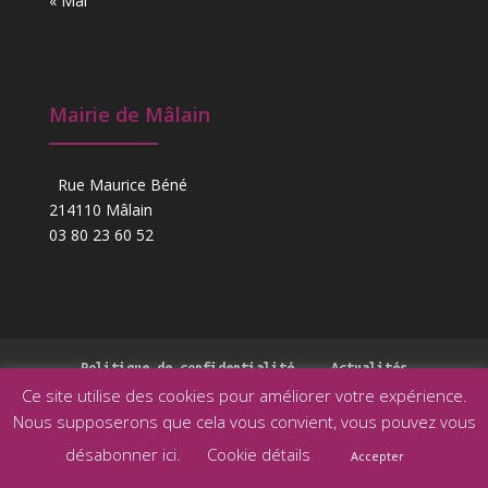
« Mai
Mairie de Mâlain
Rue Maurice Béné
214110 Mâlain
03 80 23 60 52
Politique de confidentialité
Actualités
Ce site utilise des cookies pour améliorer votre expérience.
Nous supposerons que cela vous convient, vous pouvez vous
désabonner ici.
Cookie détails
Accepter
Conception et mise à jour - Commune de Mâlain