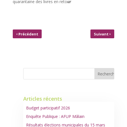
quarantaine des livres en reto
ur
‹
›
Précédent
Suivant
BIBLIOTHÈQUE DE MÂLAIN –
NOUVELLE RÉGIE
DÉCEMBRE 2020
EAU
Articles récents
Budget participatif 2026
Enquête Publique : AFUP Mâlain
Résultats élections municipales du 15 mars