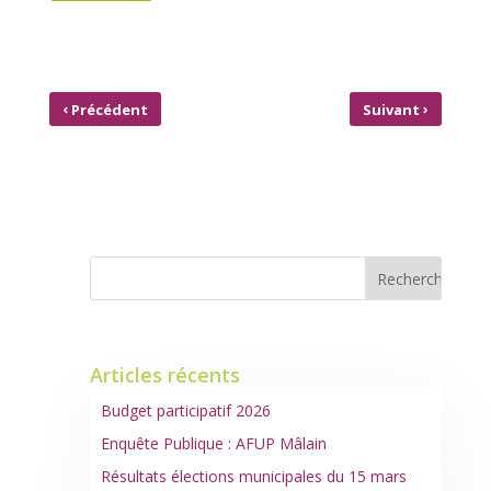
‹
›
Précédent
Suivant
POINT D’APPROVISIONNEMENT
EN PLEINE CRISE DE
ALIMENTAIRE EN TEMPS DE CRISE
LA QUARANTAINE ?
– LA TOURNIQUETTE
SOYEZ MÂLAINS !
Articles récents
Budget participatif 2026
Enquête Publique : AFUP Mâlain
Résultats élections municipales du 15 mars