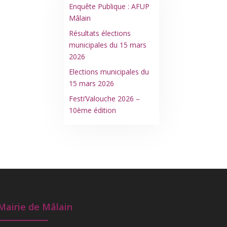
Enquête Publique : AFUP
Mâlain
Résultats élections
municipales du 15 mars
2026
Elections municipales du
15 mars 2026
Festi’Valouche 2026 –
10ème édition
Mairie de Mâlain