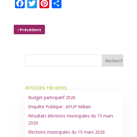
F
T
Pi
P
ac
w
nt
ar
e
itt
er
ta
b
er
e
g
‹
Précédent
o
st
er
MÂLAIN D’HIER À AUJOURD’HUI… ATELIER PHOTOS
o
k
Articles récents
Budget participatif 2026
Enquête Publique : AFUP Mâlain
Résultats élections municipales du 15 mars
2026
Elections municipales du 15 mars 2026