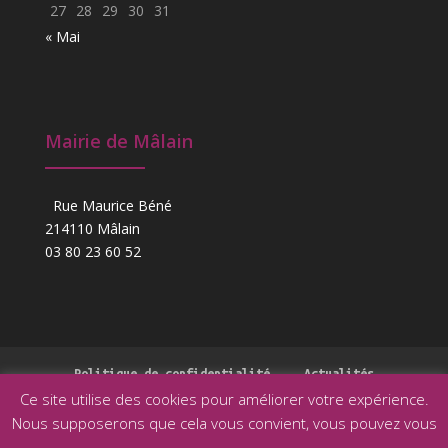
27
28
29
30
31
« Mai
Mairie de Mâlain
Rue Maurice Béné
214110 Mâlain
03 80 23 60 52
Politique de confidentialité
Actualités
Ce site utilise des cookies pour améliorer votre expérience.
Nous supposerons que cela vous convient, vous pouvez vous