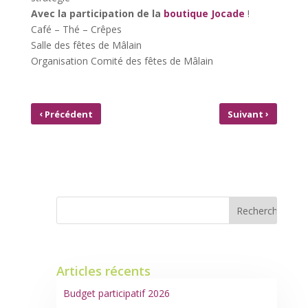
Avec la participation de la
boutique Jocade
!
Café – Thé – Crêpes
Salle des fêtes de Mâlain
Organisation Comité des fêtes de Mâlain
‹
›
Précédent
Suivant
MÂLAIN D’HIER À AUJOURD’HUI…
BOURSE AUX
ATELIER PHOTOS
JOUETS
Articles récents
Budget participatif 2026