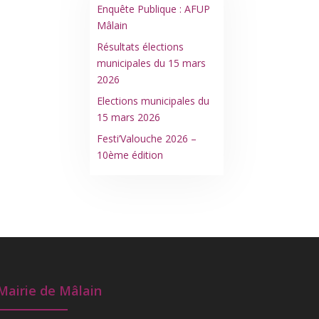
Enquête Publique : AFUP
Mâlain
Résultats élections
municipales du 15 mars
2026
Elections municipales du
15 mars 2026
Festi’Valouche 2026 –
10ème édition
Mairie de Mâlain