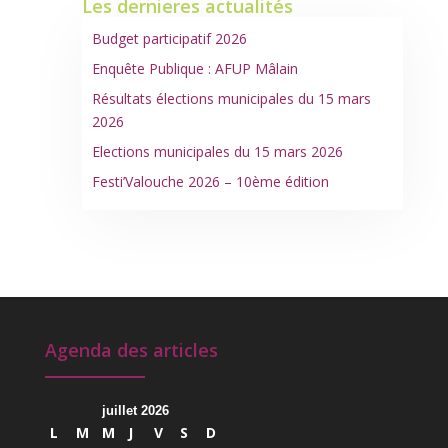
Les dernieres actualités
Budget participatif 2026
Enquête Publique : AFUP Mâlain
Résultats élections municipales du 15 mars
2026
Elections municipales du 15 mars 2026
Festi’Valouche 2026 – 10ème édition
Agenda des articles
juillet 2026
L
M
M
J
V
S
D