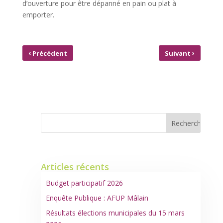
d’ouverture pour être dépanné en pain ou plat à
emporter.
‹
›
Précédent
Suivant
PROJETS AGRI-CULTURELS SUR
PRÊT À TAUX 0 SUR
MÂLAIN
MÂLAIN
Articles récents
Budget participatif 2026
Enquête Publique : AFUP Mâlain
Résultats élections municipales du 15 mars