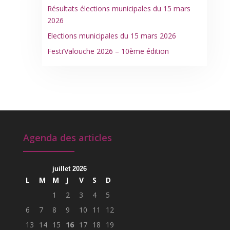
Résultats élections municipales du 15 mars
2026
Elections municipales du 15 mars 2026
Festi’Valouche 2026 – 10ème édition
Agenda des articles
juillet 2026
L
M
M
J
V
S
D
1
2
3
4
5
6
7
8
9
10
11
12
13
14
15
16
17
18
19