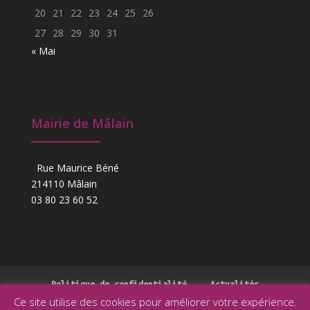
20
21
22
23
24
25
26
27
28
29
30
31
« Mai
Mairie de Mâlain
Rue Maurice Béné
214110 Mâlain
03 80 23 60 52
Politique de confidentialité
Actualités
Ce site utilise des cookies pour améliorer votre expérience.