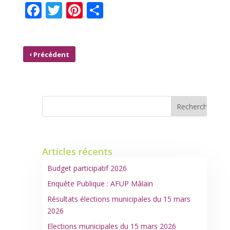
F
T
Pi
P
ac
w
nt
ar
e
itt
er
ta
b
er
e
g
‹
Précédent
o
st
er
FESTI’VALOUCHE 2019 – 4ÈME ÉDITION
o
k
Articles récents
Budget participatif 2026
Enquête Publique : AFUP Mâlain
Résultats élections municipales du 15 mars
2026
Elections municipales du 15 mars 2026