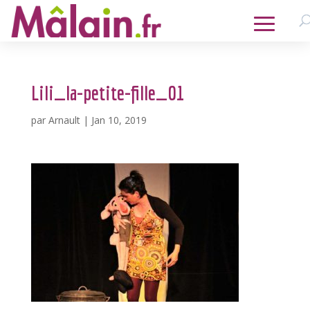
Lili_la-petite-fille_01
par
Arnault
|
Jan 10, 2019