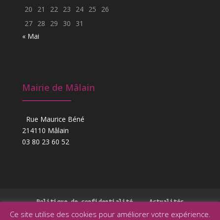
20
21
22
23
24
25
26
27
28
29
30
31
« Mai
Mairie de Mâlain
Rue Maurice Béné
214110 Mâlain
03 80 23 60 52
Politique de confidentialité
Actualités
Ce site utilise des cookies pour améliorer votre expérience.