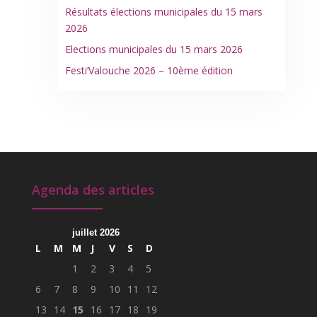
Résultats élections municipales du 15 mars
2026
Elections municipales du 15 mars 2026
Festi’Valouche 2026 – 10ème édition
Agenda des articles
juillet 2026
L
M
M
J
V
S
D
1
2
3
4
5
6
7
8
9
10
11
12
13
14
15
16
17
18
19