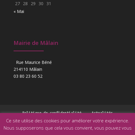
27
28
29
30
31
« Mai
Mairie de Mâlain
Rue Maurice Béné
214110 Mâlain
03 80 23 60 52
Politique de confidentialité
Actualités
Ce site utilise des cookies pour améliorer votre expérience.
Nous supposerons que cela vous convient, vous pouvez vous