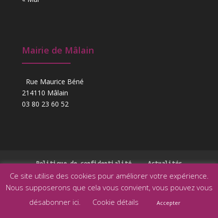
Mairie de Mâlain
Rue Maurice Béné
214110 Mâlain
03 80 23 60 52
Politique de confidentialité
Actualités
Ce site utilise des cookies pour améliorer votre expérience.
Nous supposerons que cela vous convient, vous pouvez vous
désabonner ici.
Cookie détails
Accepter
Conception et mise à jour - Commune de Mâlain