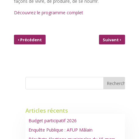
façons de vivre, de produire, de se nourrir.
Découvrez le programme complet
‹
›
Précédent
Suivant
FESTIVITÉS DU 14 JUILLET
LES CONTES
2019
ALLEMANDS
Articles récents
Budget participatif 2026
Enquête Publique : AFUP Mâlain