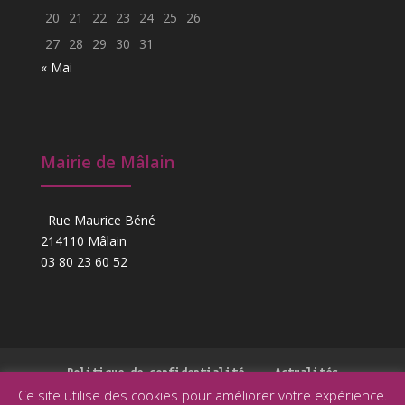
20
21
22
23
24
25
26
27
28
29
30
31
« Mai
Mairie de Mâlain
Rue Maurice Béné
214110 Mâlain
03 80 23 60 52
Politique de confidentialité
Actualités
Ce site utilise des cookies pour améliorer votre expérience.