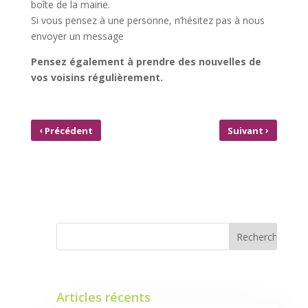
boîte de la mairie.
Si vous pensez à une personne, n’hésitez pas à nous
envoyer un message
Pensez également à prendre des nouvelles de
vos voisins régulièrement.
‹
›
Précédent
Suivant
ORGANISATION
À L’ATTENTION DES PARENTS
SERVICE MINIMUM
INDISPENSABLES À LA
PÉRISCOLAIRE – CCOM
GESTION DE LA CRISE
Articles récents