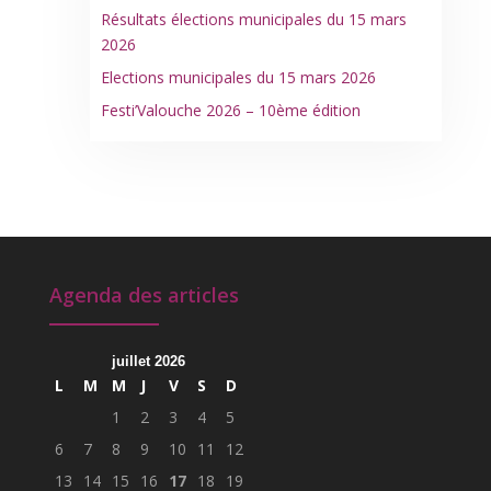
Résultats élections municipales du 15 mars
2026
Elections municipales du 15 mars 2026
Festi’Valouche 2026 – 10ème édition
Agenda des articles
juillet 2026
L
M
M
J
V
S
D
1
2
3
4
5
6
7
8
9
10
11
12
13
14
15
16
17
18
19