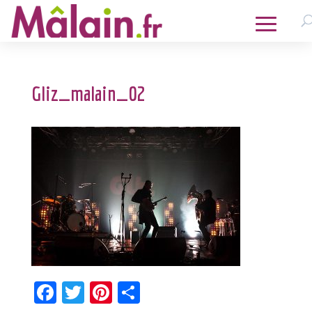
Gliz_malain_02
Facebook
Twitter
Pinterest
Partager