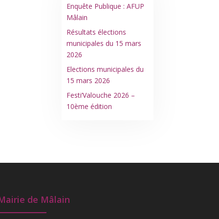
Enquête Publique : AFUP
Mâlain
Résultats élections
municipales du 15 mars
2026
Elections municipales du
15 mars 2026
Festi’Valouche 2026 –
10ème édition
Mairie de Mâlain