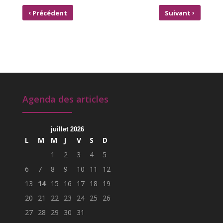
‹
›
Précédent
Suivant
CONCERT ENSEMBLE
14 & 16 OCTOBRE : WEEK-END
ESTOURNELLES
« JEUX DE SOCIÉTÉ »
Agenda des articles
juillet 2026
L
M
M
J
V
S
D
1
2
3
4
5
6
7
8
9
10
11
12
13
14
15
16
17
18
19
20
21
22
23
24
25
26
27
28
29
30
31