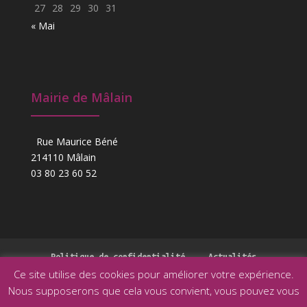
27
28
29
30
31
« Mai
Mairie de Mâlain
Rue Maurice Béné
214110 Mâlain
03 80 23 60 52
Politique de confidentialité
Actualités
Ce site utilise des cookies pour améliorer votre expérience.
Nous supposerons que cela vous convient, vous pouvez vous